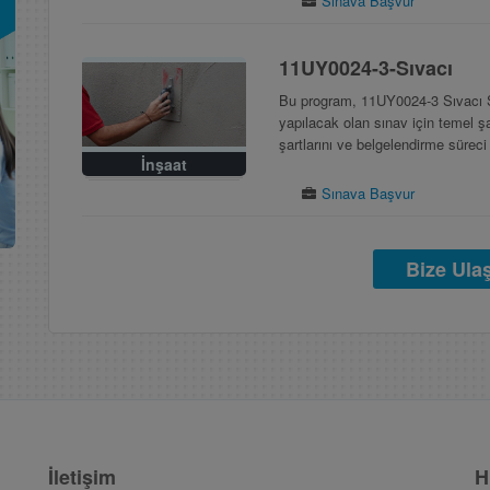
Sınava Başvur
11UY0024-3-Sıvacı
Bu program, 11UY0024-3 Sıvacı Se
yapılacak olan sınav için temel şart
şartlarını ve belgelendirme sürec
İnşaat
Sınava Başvur
Bize Ula
İletişim
H