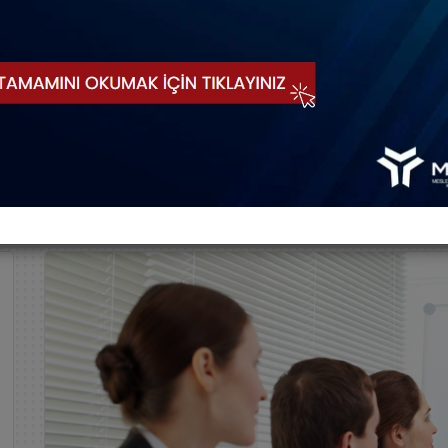
12UY0092-3-Asansör Bakım ve Onarımcısı
14UY0195-3-PVC Doğ