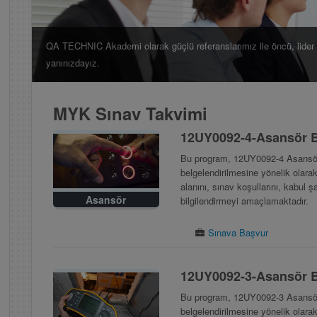
QA TECHNIC Akademi olarak güçlü referanslarımız ile öncü, lider
yanınızdayız.
MYK Sınav Takvimi
12UY0092-4-Asansör B
Bu program, 12UY0092-4 Asansör
belgelendirilmesine yönelik olarak 
alanını, sınav koşullarını, kabul 
Asansör
bilgilendirmeyi amaçlamaktadır.
Sınava Başvur
12UY0092-3-Asansör B
Bu program, 12UY0092-3 Asansör
belgelendirilmesine yönelik olarak 