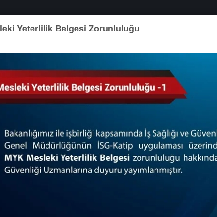
eki Yeterlilik Belgesi Zorunluluğu
HİZMETLERİMİZ
SINAV BAŞVURUSU
DEĞERLENDİRİCİ Gİ