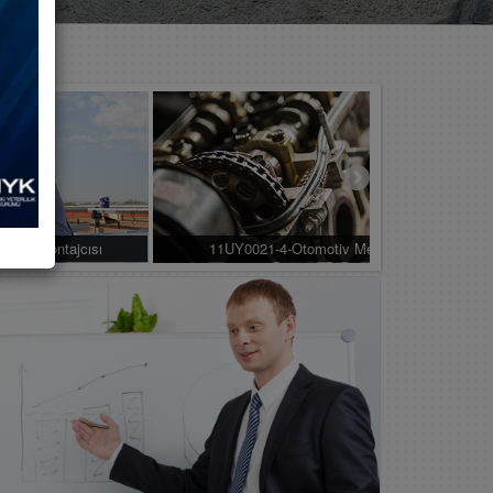
rama Montajcısı
11UY0021-4-Otomotiv Mekanikçisi