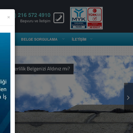
(0) 216 572 4910
×
Başvuru ve İletişim
RİŞİ
BELGE SORGULAMA
İLETİŞİM