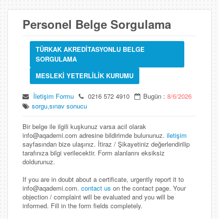
Personel Belge Sorgulama
TÜRKAK AKREDİTASYONLU BELGE
SORGULAMA
MESLEKİ YETERLİLİK KURUMU
İletişim Formu
0216 572 4910
Bugün :
8/6/2026
sorgu,sınav sonucu
Bir belge ile ilgili kuşkunuz varsa acil olarak
info@aqademi.com adresine bildirimde bulununuz.
iletişim
sayfasından bize ulaşınız. İtiraz / Şikayetiniz değerlendirilip
tarafınıza bilgi verilecektir. Form alanlarını eksiksiz
doldurunuz.
If you are in doubt about a certificate, urgently report it to
info@aqademi.com.
contact us
on the contact page. Your
objection / complaint will be evaluated and you will be
informed. Fill in the form fields completely.