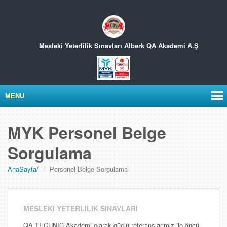
Mesleki Yeterlilik Sınavları
Alberk QA Akademi A.Ş
MENU
MYK Personel Belge
Sorgulama
AnaSayfa
/
Personel Belge Sorgulama
MESLEKI YETERLILIK SINAVLARI
QA TECHNIC Akademi olarak güçlü referanslarımız ile öncü,