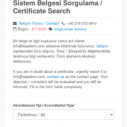
Sistem Belgesi Sorgulama /
Certificate Search
İletişim Formu / Contact
+90 216 572 4910
Bugün :
8/7/2026
sorgu,sınav sonucu
Bir belge ile ilgili kuşkunuz varsa acil olarak
info@aqademi.com adresine bildirimde bulununuz.
iletişim
sayfasından bize ulaşınız. İtiraz / Şikayetiniz değerlendirilip
tarafınıza bilgi verilecektir. Form alanlarını eksiksiz
doldurunuz.
If you are in doubt about a certificate, urgently report it to
info@aqademi.com.
contact us
on the contact page. Your
objection / complaint will be evaluated and you will be
informed. Fill in the form fields completely.
*
Akreditasyon Tipi / Accreditation Type