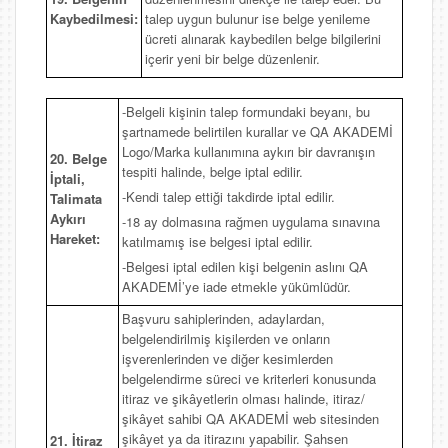
Kaybedilmesi:
talep uygun bulunur ise belge yenileme
ücreti alınarak kaybedilen belge bilgilerini
içerir yeni bir belge düzenlenir.
-Belgeli kişinin talep formundaki beyanı, bu
şartnamede belirtilen kurallar ve QA AKADEMİ
Logo/Marka kullanımına aykırı bir davranışın
20. Belge
tespiti halinde, belge iptal edilir.
İptali,
-Kendi talep ettiği takdirde iptal edilir.
Talimata
Aykırı
-18 ay dolmasına rağmen uygulama sınavına
Hareket:
katılmamış ise belgesi iptal edilir.
-Belgesi iptal edilen kişi belgenin aslını QA
AKADEMİ’ye iade etmekle yükümlüdür.
Başvuru sahiplerinden, adaylardan,
belgelendirilmiş kişilerden ve onların
işverenlerinden ve diğer kesimlerden
belgelendirme süreci ve kriterleri konusunda
itiraz ve şikâyetlerin olması halinde, itiraz/
şikâyet sahibi QA AKADEMİ web sitesinden
şikâyet ya da itirazını yapabilir. Şahsen
21. İtiraz