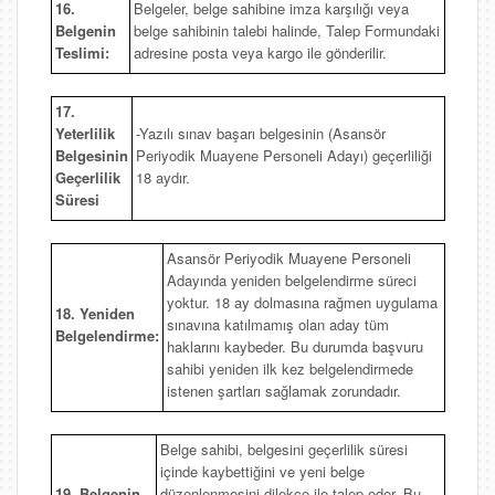
16.
Belgeler, belge sahibine imza karşılığı veya
Belgenin
belge sahibinin talebi halinde, Talep Formundaki
Teslimi:
adresine posta veya kargo ile gönderilir.
17.
Yeterlilik
-Yazılı sınav başarı belgesinin (Asansör
Belgesinin
Periyodik Muayene Personeli Adayı) geçerliliği
Geçerlilik
18 aydır.
Süresi
Asansör Periyodik Muayene Personeli
Adayında yeniden belgelendirme süreci
yoktur. 18 ay dolmasına rağmen uygulama
18. Yeniden
sınavına katılmamış olan aday tüm
Belgelendirme:
haklarını kaybeder. Bu durumda başvuru
sahibi yeniden ilk kez belgelendirmede
istenen şartları sağlamak zorundadır.
Belge sahibi, belgesini geçerlilik süresi
içinde kaybettiğini ve yeni belge
19. Belgenin
düzenlenmesini dilekçe ile talep eder. Bu