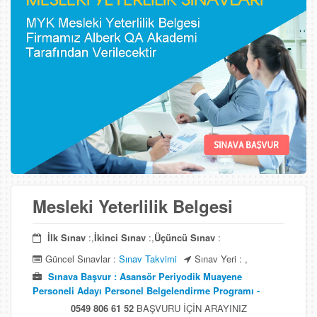
Mesleki Yeterlilik Belgesi
İlk Sınav
:,
İkinci Sınav
:,
Üçüncü Sınav
:
Güncel Sınavlar :
Sınav Takvimi
Sınav Yeri : ,
Sınava Başvur : Asansör Periyodik Muayene
Personeli Adayı Personel Belgelendirme Programı -
0549 806 61 52
BAŞVURU İÇİN ARAYINIZ