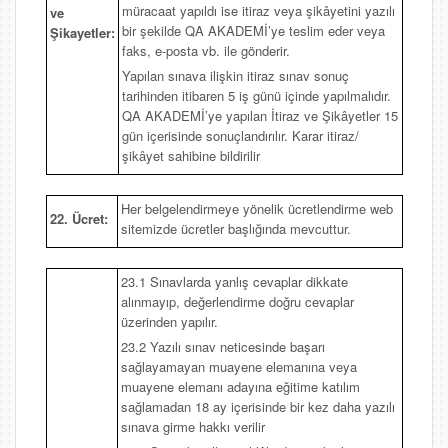
müracaat yapıldı ise itiraz veya şikâyetini yazılı
ve
bir şekilde QA AKADEMİ’ye teslim eder veya
Şikayetler:
faks, e-posta vb. ile gönderir.
Yapılan sınava ilişkin itiraz sınav sonuç
tarihinden itibaren 5 iş günü içinde yapılmalıdır.
QA AKADEMİ’ye yapılan İtiraz ve Şikâyetler 15
gün içerisinde sonuçlandırılır. Karar itiraz/
şikâyet sahibine bildirilir
Her belgelendirmeye yönelik ücretlendirme web
22. Ücret:
sitemizde ücretler başlığında mevcuttur.
23.1 Sınavlarda yanlış cevaplar dikkate
alınmayıp, değerlendirme doğru cevaplar
üzerinden yapılır.
23.2 Yazılı sınav neticesinde başarı
sağlayamayan muayene elemanına veya
muayene elemanı adayına eğitime katılım
sağlamadan 18 ay içerisinde bir kez daha yazılı
sınava girme hakkı verilir