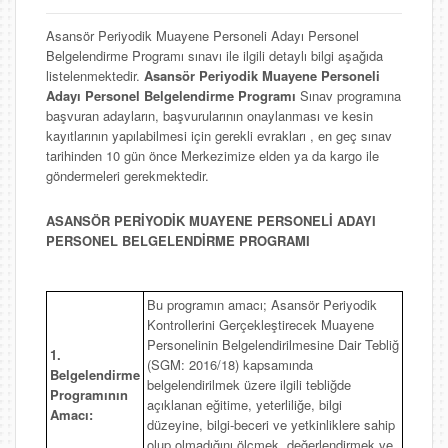
Asansör Periyodik Muayene Personeli Adayı Personel
Belgelendirme Programı sınavı ile ilgili detaylı bilgi aşağıda
listelenmektedir.
Asansör Periyodik Muayene Personeli
Adayı Personel Belgelendirme Programı
Sınav programına
başvuran adayların, başvurularının onaylanması ve kesin
kayıtlarının yapılabilmesi için gerekli evrakları , en geç sınav
tarihinden 10 gün önce Merkezimize elden ya da kargo ile
göndermeleri gerekmektedir.
ASANSÖR PERİYODİK MUAYENE PERSONELİ ADAYI
PERSONEL BELGELENDİRME PROGRAMI
Bu programın amacı; Asansör Periyodik
Kontrollerini Gerçekleştirecek Muayene
Personelinin Belgelendirilmesine Dair Tebliğ
1.
(SGM: 2016/18) kapsamında
Belgelendirme
belgelendirilmek üzere ilgili tebliğde
Programının
açıklanan eğitime, yeterliliğe, bilgi
Amacı:
düzeyine, bilgi-beceri ve yetkinliklere sahip
olup olmadığını ölçmek, değerlendirmek ve