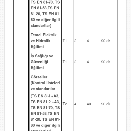
TS EN 81-70, TS
EN 81-58,TS EN
81-20, TS EN 81-
80 ve diğer ilgili
standartlar)
Temel Elektrik
ve Hidrolik
T1
2
4
90 dk
Eğitimi
İş Sağlığı ve
Güvenliği
T1
2
4
90 dk
Eğitimi
Görseller
(Kontrol listeleri
ve standartlar
(TS EN 8l-l +A3,
TS EN 81-2 +A3,
T2
4
40
90 dk
TS EN 81-70, TS
EN 81-58,TS EN
81-20, TS EN 81-
80 ve diğer ilgili
standartlar)