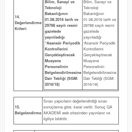
Bilim, Sanayi ve
Bilim, Sanayi ve
Teknoloji
Teknoloji
Bakanlığının
Bakanlığının
14.
01.08.2016 tarih ve
01.08.2016 tarih ve
Değerlendirme
29788 sayılı resmi
29788 sayılı resmi
Kriteri:
gazetede
gazetede
yayınladığı
yayınladığı
“Asansör Periyodik
“Asansör Periyodik
Kontrollerini
Kontrollerini
Gerçekleştirecek
Gerçekleştirecek
Muayene
Muayene
Personelinin
Personelinin
Belgelendirilmesine
Belgelendirilmesine
Dair Tebliği (SGM:
Dair Tebliği (SGM:
2016/18)
2016/18)
Sınav yapıcıların değerlendirdiği sınav
15.
sonuçlarına göre, karar verilir. Sonuç QA
Belgelendirme
AKADEMİ web sitesinden yayınlanır ve
ilgiliye bildirilir.