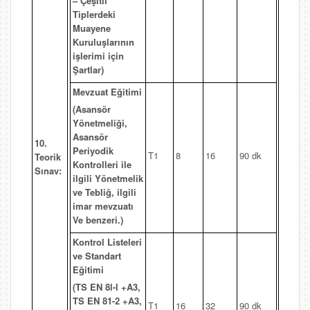
– Çeşitli
Tiplerdeki
Muayene
Kuruluşlarının
işlerimi için
Şartlar)
Mevzuat Eğitimi
(Asansör
Yönetmeliği,
Asansör
10.
Periyodik
T1
8
16
90 dk
Teorik
Kontrolleri ile
Sınav:
ilgili Yönetmelik
ve Tebliğ, ilgili
imar mevzuatı
Ve benzeri.)
Kontrol Listeleri
ve Standart
Eğitimi
(TS EN 8l-l +A3,
TS EN 81-2 +A3,
T1
16
32
90 dk