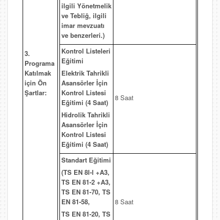
ilgili Yönetmelik
ve Tebliğ, ilgili
imar mevzuatı
ve benzerleri.)
Kontrol Listeleri
3.
Eğitimi
Programa
Katılmak
Elektrik Tahrikli
için Ön
Asansörler İçin
Şartlar:
Kontrol Listesi
8 Saat
Eğitimi (4 Saat)
Hidrolik Tahrikli
Asansörler İçin
Kontrol Listesi
Eğitimi (4 Saat)
Standart Eğitimi
(TS EN 8l-l +A3,
TS EN 81-2 +A3,
TS EN 81-70, TS
EN 81-58,
8 Saat
TS EN 81-20, TS