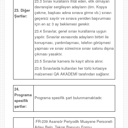
23.3 Sınav kurallarını ihlâl eden, etik olmayan
davranışlar sergileyen adayların (örn. Kopya
23. Diğer
çekme, başkası adına sınava girme vb.) sınavı
Şartlar:
geçersiz sayılır ve sınava yeniden başvurması
için en az 3 ay beklemesi gerekir.
23.4 Sınavlar, genel sınav kurallarına uygun
yapılır. Sınavlar esnasında adayların birbiri ile
konuşması, yardımlaşması, telefon görüşmesi
yapması ve sınav süresince sınav salonu dışına
çıkması yasaktır.
23.5 Sınavlar kamera ile kayıt altına alınır.
23.6 Sınavlarda kullanılan her türlü kırtasiye
malzemesi QA AKADEMİ tarafından sağlanır.
24.
Programa
Programa spesifik şart bulunmamaktadır.
spesifik
şartlar:
·FR-239 Asansör Periyodik Muayene Personeli-
Adayı Belg. Tekrar Başvuru Formu