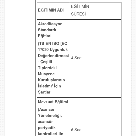
EĞİTİMİN
EGITIMIN ADI
SÜRESİ
Akreditasyon
Standardı
Eğitimi
(TS EN ISO [EC
17020 Uygunluk
Değerlendirmesi
4 Saat
- Çeşitli
Tiplerdeki
Muayene
Kuruluşlarının
İşletimı' İçin
Şartlar
Mevzuat Eğitimi
(Asansör
Yönetmeliği,
asansör
periyodik
6 Saat
kontrolleri ile