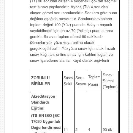
(T1) 30 sorudan oluşan 4 seçenekli çoktan seçmeli
test sınavı yapılacaktır. Ayrıca (T2) 4 sorudan
oluşan görsel soru sorulacaktır. Sorulara göre puan
dağılımı aşağıda mevcuttur. Soruların/cevapların
toplam değeri 100 (Yüz) puandır. Adayın başarılı
sayılabilmesi için en az 70 (Yetmiş) puan alması
gerekir. Sınavın toplam süresi 90 dakikadır.
(Sınavlar yüz yüze veya online olarak
gerçekleştirilebilir. Yüzyüze sınav için ıslak imzalı
sınav kağıtları, online sınav için katılım logları ve
sınav işaretleme alanları kayıt olarak arşivlenir
Sınav
Toplam
ZORUNLU
Sınav
Soru
Süresi
BİRİMLER
Şekli
Sayısı
Puanı
(Toplam)
Akreditasyon
Standardı
Eğitimi
(TS EN ISO [EC
17020 Uygunluk
Değerlendirmesi
T1
2
4
90 dk