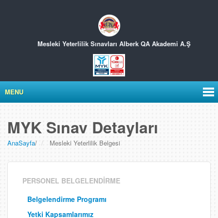
Mesleki Yeterlilik Sınavları
Alberk QA Akademi A.Ş
MENU
MYK Sınav Detayları
AnaSayfa
/
Mesleki Yeterlilik Belgesi
PERSONEL BELGELENDİRME
Belgelendirme Programı
Yetki Kapsamlarımız