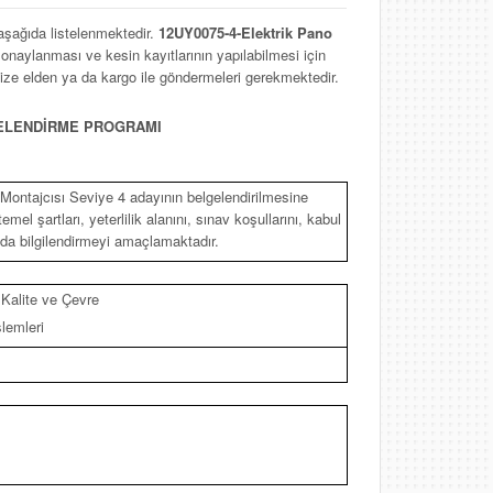
 aşağıda listelenmektedir.
12UY0075-4-Elektrik Pano
onaylanması ve kesin kayıtlarının yapılabilmesi için
ize elden ya da kargo ile göndermeleri gerekmektedir.
GELENDİRME PROGRAMI
ontajcısı Seviye 4 adayının belgelendirilmesine
mel şartları, yeterlilik alanını, sınav koşullarını, kabul
nda bilgilendirmeyi amaçlamaktadır.
 Kalite ve Çevre
lemleri