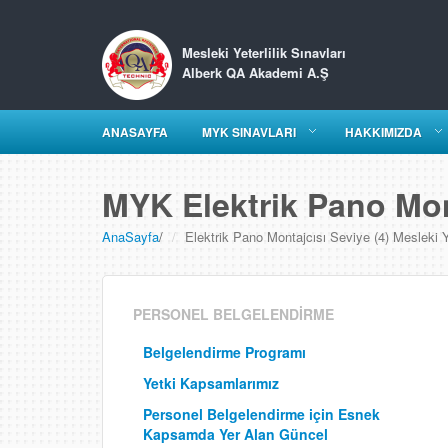
Mesleki Yeterlilik Sınavları
Alberk QA Akademi A.Ş
ANASAYFA
MYK SINAVLARI
HAKKIMIZDA
MYK Elektrik Pano Mont
AnaSayfa
/
Elektrik Pano Montajcısı Seviye (4) Mesleki Ye
PERSONEL BELGELENDİRME
Belgelendirme Programı
Yetki Kapsamlarımız
Personel Belgelendirme için Esnek
Kapsamda Yer Alan Güncel