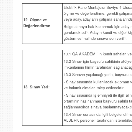
Elektrik Pano Montajcısı Seviye 4 Ulusa
ölçme ve değerlendirme, gerekli çalış
veya aday/adayların çalışma sahalarında,
12. Ölçme ve
Değerlendirme
Belge almaya hak kazanmak için adayın,
gerekmektedir. Adayın kendi ve diğer kiş
göstermesi halinde sınava son verilir.
13.1 QA AKADEMİ’ in kendi sahaları ve 
13.2 Sınav için başvuru sahibinin atölye 
imkânlarının kimin tarafından sağlanacağı
13.3 Sınavın yapılacağı yerin, başvuru 
- Sınav sırasında kullanılacak ekipman v
13. Sınav Yeri:
ve bakımlı olmaları talep edilecektir.
- Sınav sırasında iş emniyeti ile ilgili al
ortamının hazırlanması başvuru sahibi tar
sağlanmadıkça sınava başlanmayacaktır
13.4 Sınav esnasında ilgili belgelendir
ALBERK personeli tarafından istenebilece