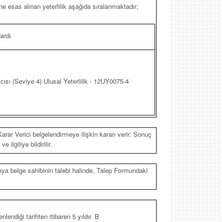
e esas alınan yeterlilik aşağıda sıralanmaktadır;
ardı
cısı (Seviye 4) Ulusal Yeterlilik - 12UY0075-4
arar Verici belgelendirmeye ilişkin kararı verir. Sonuç
lgiliye bildirilir.
veya belge sahibinin talebi halinde, Talep Formundaki
nlendiği tarihten itibaren 5 yıldır. B