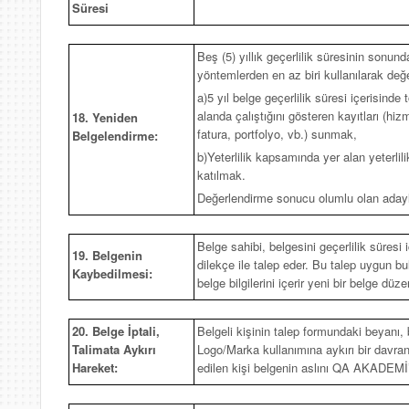
Süresi
Beş (5) yıllık geçerlilik süresinin sonu
yöntemlerden en az biri kullanılarak değe
a)5 yıl belge geçerlilik süresi içerisinde
alanda çalıştığını gösteren kayıtları (
18. Yeniden
fatura, portfolyo, vb.) sunmak,
Belgelendirme:
b)Yeterlilik kapsamında yer alan yeterlil
katılmak.
Değerlendirme sonucu olumlu olan adayları
Belge sahibi, belgesini geçerlilik süresi
19. Belgenin
dilekçe ile talep eder. Bu talep uygun b
Kaybedilmesi:
belge bilgilerini içerir yeni bir belge düze
20. Belge İptali,
Belgeli kişinin talep formundaki beyanı
Talimata Aykırı
Logo/Marka kullanımına aykırı bir davranışı
Hareket:
edilen kişi belgenin aslını QA AKADEMİ