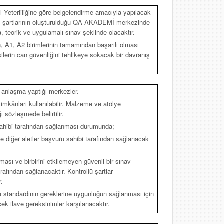
l Yeterliliğine göre belgelendirme amacıyla yapılacak
ma şartlarının oluşturulduğu QA AKADEMİ merkezinde
 teorik ve uygulamalı sınav şeklinde olacaktır.
 A1, A2 birimlerinin tamamından başarılı olması
ilerin can güvenliğini tehlikeye sokacak bir davranış
anlaşma yaptığı merkezler.
imkânları kullanılabilir. Malzeme ve atölye
 sözleşmede belirtilir.
sahibi tarafından sağlanması durumunda;
e diğer aletler başvuru sahibi tarafından sağlanacak
ınması ve birbirini etkilemeyen güvenli bir sınav
afından sağlanacaktır. Kontrollü şartlar
.
me standardının gereklerine uygunluğun sağlanması için
k ilave gereksinimler karşılanacaktır.