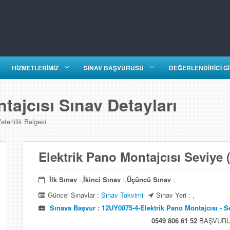
HİZMETLERİMİZ
SINAV BAŞVURUSU
DEĞERLENDİRİCİ Gİ
ajcısı Sınav Detayları
terlilik Belgesi
Elektrik Pano Montajcısı Seviye (
İlk Sınav
:,
İkinci Sınav
:,
Üçüncü Sınav
:
Güncel Sınavlar :
Sınav Takvimi
Sınav Yeri : ,
Sınava Başvur : 12UY0075-4-Elektrik Pano Montajcısı - Se
0549 806 61 52
BAŞVURU 