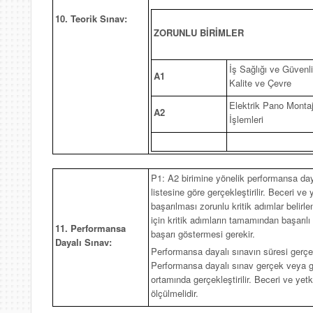
10. Teorik Sınav:
ZORUNLU BİRİMLER
İş Sağlığı ve Güvenli
A1
Kalite ve Çevre
Elektrik Pano Montaj
A2
İşlemleri
P1: A2 birimine yönelik performansa daya
listesine göre gerçekleştirilir. Beceri ve 
başarılması zorunlu kritik adımlar belir
için kritik adımların tamamından başarıl
11. Performansa
başarı göstermesi gerekir.
Dayalı Sınav:
Performansa dayalı sınavın süresi gerçek
Performansa dayalı sınav gerçek veya 
ortamında gerçekleştirilir. Beceri ve yet
ölçülmelidir.