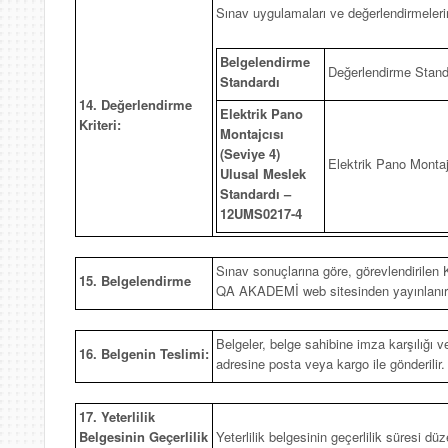
Sınav uygulamaları ve değerlendirmelerin
Belgelendirme
Değerlendirme Stand
Standardı
14. Değerlendirme
Elektrik Pano
Kriteri:
Montajcısı
(Seviye 4)
Elektrik Pano Montaj
Ulusal Meslek
Standardı –
12UMS0217-4
Sınav sonuçlarına göre, görevlendirilen K
15. Belgelendirme
QA AKADEMİ web sitesinden yayınlanır ve i
Belgeler, belge sahibine imza karşılığı 
16. Belgenin Teslimi:
adresine posta veya kargo ile gönderilir.
17. Yeterlilik
Belgesinin Geçerlilik
Yeterlilik belgesinin geçerlilik süresi düze