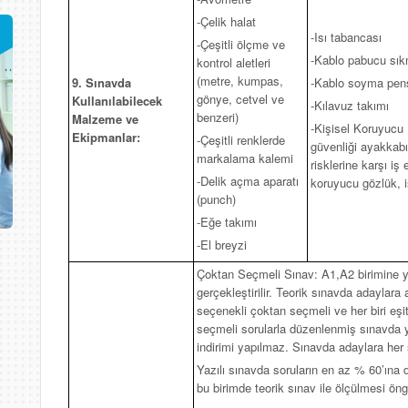
-Çelik halat
-Isı tabancası
-Çeşitli ölçme ve
-Kablo pabucu sı
kontrol aletleri
(metre, kumpas,
9. Sınavda
-Kablo soyma pen
gönye, cetvel ve
Kullanılabilecek
-Kılavuz takımı
benzeri)
Malzeme ve
-Kişisel Koruyucu 
Ekipmanlar:
-Çeşitli renklerde
güvenliği ayakkabı
markalama kalemi
risklerine karşı iş 
-Delik açma aparatı
koruyucu gözlük, i
(punch)
-Eğe takımı
-El breyzi
Çoktan Seçmeli Sınav: A1,A2 birimine yöne
gerçekleştirilir. Teorik sınavda adaylara
seçenekli çoktan seçmeli ve her biri eşi
seçmeli sorularla düzenlenmiş sınavda y
indirimi yapılmaz. Sınavda adaylara her 
Yazılı sınavda soruların en az % 60’ına d
bu birimde teorik sınav ile ölçülmesi öngö