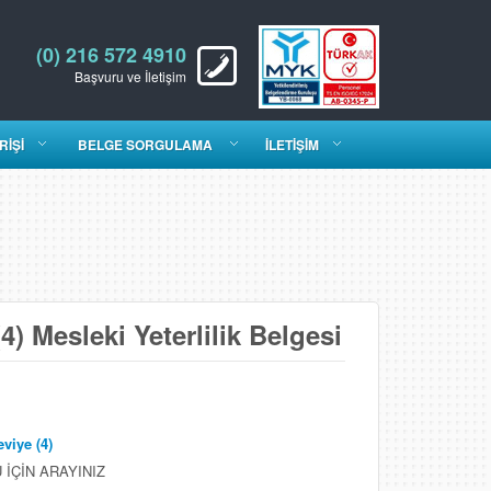
(0) 216 572 4910
Başvuru ve İletişim
RİŞİ
BELGE SORGULAMA
İLETİŞİM
4) Mesleki Yeterlilik Belgesi
viye (4)
İÇİN ARAYINIZ