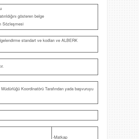
u
tırıldığını gösteren belge
ım Sözleşmesi
 belgelendirme standart ve kodları ve ALBERK
ır.
Müdürlüğü Koordinatörü Tarafından yada başvuruyu
-Matkap