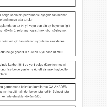
nda belge sahibinin performansı aşağıda tanımlanan
rlendirmeye tabi tutulur;
 toplamda en az iki yıl veya son altı ay boyunca ilgili
hizmet dökümü, referans yazısı/mektubu, sözleşme,
ik birimleri için tanımlanan uygulama sınavlarına
n belge geçerlilik süreleri 5 yıl daha uzatılır.
 içinde kaybettiğini ve yeni belge düzenlenmesini
ulunur ise belge yenileme ücreti alınarak kaybedilen
nlenir.
, bu şartnamede belirtilen kurallar ve QA AKADEMİ
nın tespiti halinde, belge iptal edilir. Belgesi iptal
’ ye iade etmekle yükümlüdür.