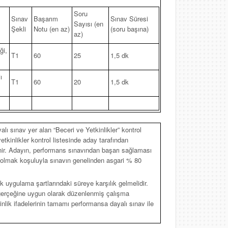
Soru
Sınav
Başarım
Sınav Süresi
Sayısı (en
Şekli
Notu (en az)
(soru başına)
az)
ği,
T1
60
25
1,5 dk
ı
T1
60
20
1,5 dk
lı sınav yer alan “Beceri ve Yetkinlikler” kontrol
yetkinlikler kontrol listesinde aday tarafından
lenir. Adayın, performans sınavından başarı sağlaması
ı olmak koşuluyla sınavın genelinden asgari % 80
 uygulama şartlarındaki süreye karşılık gelmelidir.
gerçeğine uygun olarak düzenlenmiş çalışma
kinlik ifadelerinin tamamı performansa dayalı sınav ile