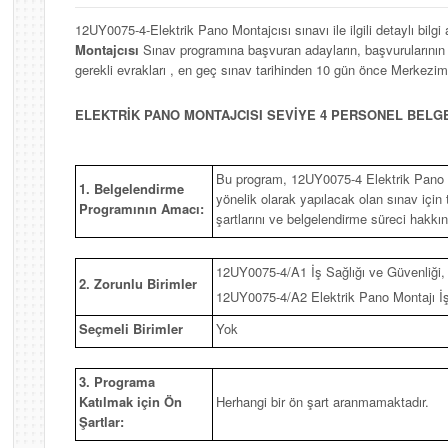
12UY0075-4-Elektrik Pano Montajcısı sınavı ile ilgili detaylı bilgi
Montajcısı
Sınav programına başvuran adayların, başvurularının 
gerekli evrakları , en geç sınav tarihinden 10 gün önce Merkezim
ELEKTRİK PANO MONTAJCISI SEVİYE 4 PERSONEL BEL
Bu program, 12UY0075-4 Elektrik Pano M
1. Belgelendirme
yönelik olarak yapılacak olan sınav için te
Programının Amacı:
şartlarını ve belgelendirme süreci hakkı
12UY0075-4/A1 İş Sağlığı ve Güvenliği,
2. Zorunlu Birimler
12UY0075-4/A2 Elektrik Pano Montajı İş
Seçmeli Birimler
Yok
3. Programa
Katılmak için Ön
Herhangi bir ön şart aranmamaktadır.
Şartlar: