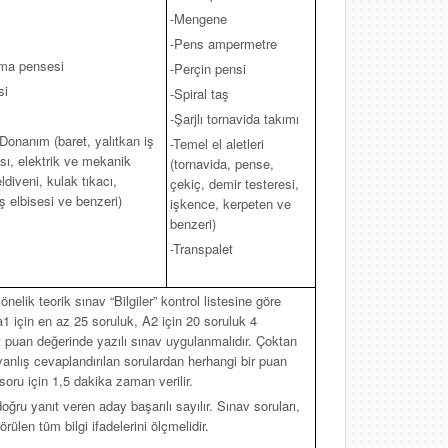
-Mengene
-Pens ampermetre
kma pensesi
-Perçin pensi
si
-Spiral taş
-Şarjlı tornavida takımı
Donanım (baret, yalıtkan iş
-Temel el aletleri
sı, elektrik ve mekanik
(tornavida, pense,
eldiveni, kulak tıkacı,
çekiç, demir testeresi,
ş elbisesi ve benzeri)
işkence, kerpeten ve
benzeri)
-Transpalet
lik teorik sınav “Bilgiler” kontrol listesine göre
 a1 için en az 25 soruluk, A2 için 20 soruluk 4
t puan değerinde yazılı sınav uygulanmalıdır. Çoktan
anlış cevaplandırılan sorulardan herhangi bir puan
soru için 1,5 dakika zaman verilir.
oğru yanıt veren aday başarılı sayılır. Sınav soruları,
rülen tüm bilgi ifadelerini ölçmelidir.