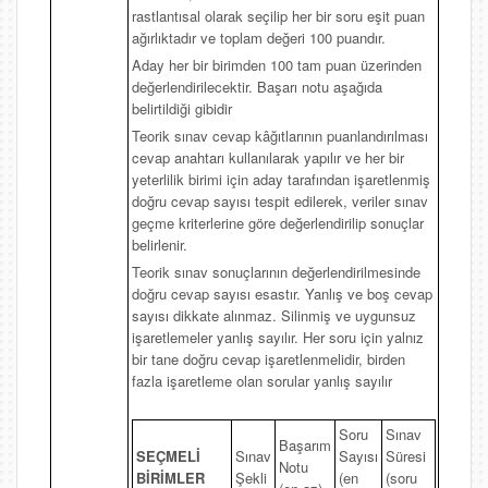
rastlantısal olarak seçilip her bir soru eşit puan
ağırlıktadır ve toplam değeri 100 puandır.
Aday her bir birimden 100 tam puan üzerinden
değerlendirilecektir. Başarı notu aşağıda
belirtildiği gibidir
Teorik sınav cevap kâğıtlarının puanlandırılması
cevap anahtarı kullanılarak yapılır ve her bir
yeterlilik birimi için aday tarafından işaretlenmiş
doğru cevap sayısı tespit edilerek, veriler sınav
geçme kriterlerine göre değerlendirilip sonuçlar
belirlenir.
Teorik sınav sonuçlarının değerlendirilmesinde
doğru cevap sayısı esastır. Yanlış ve boş cevap
sayısı dikkate alınmaz. Silinmiş ve uygunsuz
işaretlemeler yanlış sayılır. Her soru için yalnız
bir tane doğru cevap işaretlenmelidir, birden
fazla işaretleme olan sorular yanlış sayılır
Soru
Sınav
Başarım
SEÇMELİ
Sınav
Sayısı
Süresi
Notu
BİRİMLER
Şekli
(en
(soru