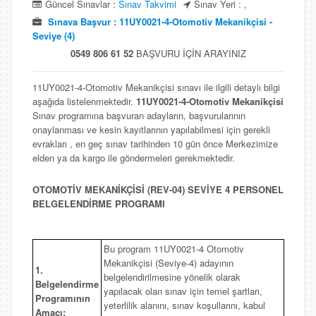
Güncel Sınavlar :
Sınav Takvimi
Sınav Yeri : ,
Sınava Başvur : 11UY0021-4-Otomotiv Mekanikçisi -
Seviye (4)
0549 806 61 52
BAŞVURU İÇİN ARAYINIZ
11UY0021-4-Otomotiv Mekanikçisi sınavı ile ilgili detaylı bilgi
aşağıda listelenmektedir.
11UY0021-4-Otomotiv Mekanikçisi
Sınav programına başvuran adayların, başvurularının
onaylanması ve kesin kayıtlarının yapılabilmesi için gerekli
evrakları , en geç sınav tarihinden 10 gün önce Merkezimize
elden ya da kargo ile göndermeleri gerekmektedir.
OTOMOTİV MEKANİKÇİSİ (REV-04) SEVİYE 4 PERSONEL
BELGELENDİRME PROGRAMI
Bu program 11UY0021-4 Otomotiv
Mekanikçisi (Seviye-4) adayının
1.
belgelendirilmesine yönelik olarak
Belgelendirme
yapılacak olan sınav için temel şartları,
Programının
yeterlilik alanını, sınav koşullarını, kabul
Amacı: