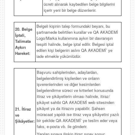
ücreti alınarak kaybedilen belge bilgilerini
içerir yeni bir belge düzenlenir.
Belgeli kişinin talep formundaki beyanı, bu
20. Belge
şartnamede belirtilen kurallar ve QA AKADEMİ
İptali,
Logo/Marka kullanımına aykırı bir davranışın
Talimata
tespiti halinde, belge iptal edilir. Belgesi iptal
Aykırı
edilen kişi belgenin aslını QA AKADEMİ’ ye
Hareket:
iade etmekle yükümlüdür.
Başvuru sahiplerinden, adaylardan,
belgelendirilmiş kişilerden ve onların
işverenlerinden ve diğer kesimlerden
belgelendirme süreci ve kriterleri konusunda
itiraz ve şikâyetlerin olması halinde, itiraz/
şikâyet sahibi QA AKADEMİ web sitesinden
şikâyet ya da itirazını yapabilir. Şahsen
21. İtiraz
müracaat yapıldı ise itiraz veya şikâyetini yazılı
ve
bir şekilde QA AKADEMİ’ ye teslim eder veya
Şikâyetler:
faks, e-posta vb. ile gönderir.
Yapılan sınava ilişkin itiraz sınav sonuç