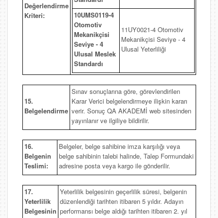
Değerlendirme
10UMS0119-4
Kriteri:
Otomotiv
11UY0021-4 Otomotiv
Mekanikçisi
Mekanikçisi Seviye - 4
Seviye - 4
Ulusal Yeterliliği
Ulusal Meslek
Standardı
Sınav sonuçlarına göre, görevlendirilen
15.
Karar Verici belgelendirmeye ilişkin kararı
Belgelendirme
verir. Sonuç QA AKADEMİ web sitesinden
yayınlanır ve ilgiliye bildirilir.
16.
Belgeler, belge sahibine imza karşılığı veya
Belgenin
belge sahibinin talebi halinde, Talep Formundaki
Teslimi:
adresine posta veya kargo ile gönderilir.
17.
Yeterlilik belgesinin geçerlilik süresi, belgenin
Yeterlilik
düzenlendiği tarihten itibaren 5 yıldır. Adayın
Belgesinin
performansı belge aldığı tarihten itibaren 2. yıl