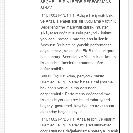
SEÇMELİ BİRİMLERDE PERFORMANS
SINAV
·11UY0021-4/B1 P1: Adaya Periyodik bakım
ve Arıza işlemleri ilgili bir uygulama yaptırılır.
Değerlendirme materyali olarak, müşteri
şikâyetleri doğrultusunda periyodik bakımı
yapılacak motorlu kara taşıtları kullanılır.
Adayının B1 birimine yönelik performansa
dayalı sınavı, yeterliliğin Ek B1-2’ sine göre
hazırlanmış “Beceriler ve Yetkinlikler” kontrol
listesindeki ifadelerin tamamına göre
değerlendirilir.
Başarı Ölçütü: Aday, periyodik bakım
işlemleri ile ilgili olarak hatasız çalışma ve
beklenen sonucu alma açısından
değerlendirilir. Performans değerlendirme
listesinde yer alan her bir adımdan yeterli
başarıyı göstermek kaydıyla en az 80 puan
alan aday başarılı sayılır.
·11UY0021-4/B5 P1: Arıza tespiti ve onarım
işlemleri ile ilgili olarak müşteri şikayetleri
doğrultusunda değerlendirme meteryali olarak