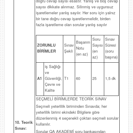
doğru cevap sayısı esastır. Yanlış ve boş cevap
sayısı dikkate alınmaz. Silinmiş ve uygunsuz
işaretlemeler yanlış sayılır. Her soru için yalnız
bir tane doğru cevap işaretlenmelidir, birden
fazla işaretleme olan sorular yanlış sayılır
Soru
Sınav
Başarım
ZORUNLU
Sınav
Sayısı
Süresi
Notu
BİRİMLER
Şekli
(en
(soru
(en az)
az)
başına)
iş Sağlığı
ve
A1
Güvenliği,
T1
60
25
1,5 dk
Çevre ve
Kalite
SEÇMELİ BİRİMLERDE TEORİK SINAV
Seçmeli yeterlilik biriminden Sınavda; her
yeterlilik birimi ekindeki Bilgilere göre
düzenlenmiş 4 seçenekli çoktan seçmeli sorular
10. Teorik
kullanılır.
Sınav:
Sorular QA AKADEMİ soru bankasından