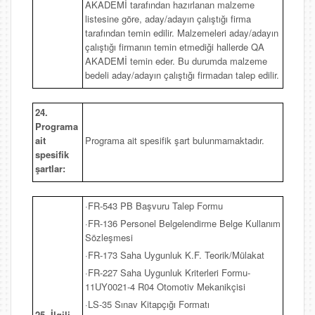
AKADEMİ tarafından hazırlanan malzeme
listesine göre, aday/adayın çalıştığı firma
tarafından temin edilir. Malzemeleri aday/adayın
çalıştığı firmanın temin etmediği hallerde QA
AKADEMİ temin eder. Bu durumda malzeme
bedeli aday/adayın çalıştığı firmadan talep edilir.
24.
Programa
ait
Programa ait spesifik şart bulunmamaktadır.
spesifik
şartlar:
·FR-543 PB Başvuru Talep Formu
·FR-136 Personel Belgelendirme Belge Kullanım
Sözleşmesi
·FR-173 Saha Uygunluk K.F. Teorik/Mülakat
·FR-227 Saha Uygunluk Kriterleri Formu-
11UY0021-4 R04 Otomotiv Mekanikçisi
·LS-35 Sınav Kitapçığı Formatı
25. İlgili