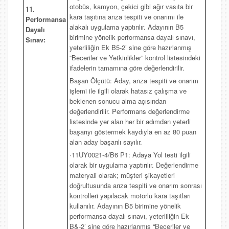
otobüs, kamyon, çekici gibi ağır vasıta bir
11.
kara taşıtına arıza tespiti ve onarımı ile
Performansa
alakalı uygulama yaptırılır. Adayının B5
Dayalı
birimine yönelik performansa dayalı sınavı,
Sınav:
yeterliliğin Ek B5-2’ sine göre hazırlanmış
“Beceriler ve Yetkinlikler” kontrol listesindeki
ifadelerin tamamına göre değerlendirilir.
Başarı Ölçütü: Aday, arıza tespiti ve onarım
işlemi ile ilgili olarak hatasız çalışma ve
beklenen sonucu alma açısından
değerlendirilir. Performans değerlendirme
listesinde yer alan her bir adımdan yeterli
başarıyı göstermek kaydıyla en az 80 puan
alan aday başarılı sayılır.
·11UY0021-4/B6 P1: Adaya Yol testi ilgili
olarak bir uygulama yaptırılır. Değerlendirme
materyali olarak; müşteri şikayetleri
doğrultusunda arıza tespiti ve onarım sonrası
kontrolleri yapılacak motorlu kara taşıtları
kullanılır. Adayının B5 birimine yönelik
performansa dayalı sınavı, yeterliliğin Ek
B&-2’ sine göre hazırlanmış “Beceriler ve