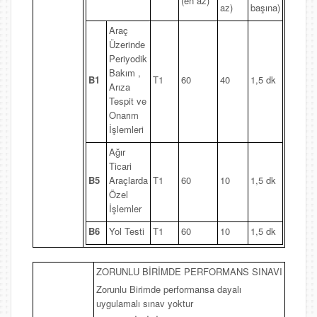
(en az)
az)
başına)
Araç
Üzerinde
Periyodik
Bakım ,
B1
T1
60
40
1,5 dk
Arıza
Tespit ve
Onarım
İşlemleri
Ağır
Ticari
B5
Araçlarda
T1
60
10
1,5 dk
Özel
İşlemler
B6
Yol Testi
T1
60
10
1,5 dk
ZORUNLU BİRİMDE PERFORMANS SINAVI
Zorunlu Birimde performansa dayalı
uygulamalı sınav yoktur