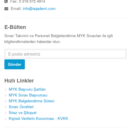
Fax: 0 216 572 4914
Email:
info@aqademi.com
E-Bülten
Sınav Takvimi ve Personel Belglelendirme MYK Sınavları ile igili
bilgilendirmelerden haberdar olun.
Gönder
Hızlı Linkler
MYK Başvuru Şartları
MYK Sınav Başvurusu
MYK Belgelendirme Süreci
Sınav Ücretleri
İtiraz ve Şikayet
Kişisel Verilerin Korunması - KVKK