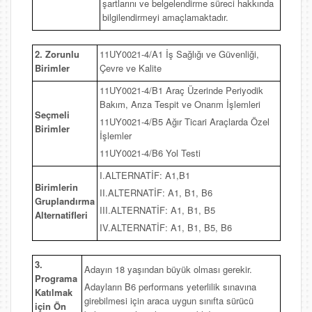
şartlarını ve belgelendirme süreci hakkında
bilgilendirmeyi amaçlamaktadır.
2. Zorunlu
11UY0021-4/A1 İş Sağlığı ve Güvenliği,
Birimler
Çevre ve Kalite
11UY0021-4/B1 Araç Üzerinde Periyodik
Bakım, Arıza Tespit ve Onarım İşlemleri
Seçmeli
11UY0021-4/B5 Ağır Ticari Araçlarda Özel
Birimler
İşlemler
11UY0021-4/B6 Yol Testi
I.ALTERNATİF: A1,B1
Birimlerin
II.ALTERNATİF: A1, B1, B6
Gruplandırma
III.ALTERNATİF: A1, B1, B5
Alternatifleri
IV.ALTERNATİF: A1, B1, B5, B6
3.
Adayın 18 yaşından büyük olması gerekir.
Programa
Adayların B6 performans yeterlilik sınavına
Katılmak
girebilmesi için araca uygun sınıfta sürücü
için Ön