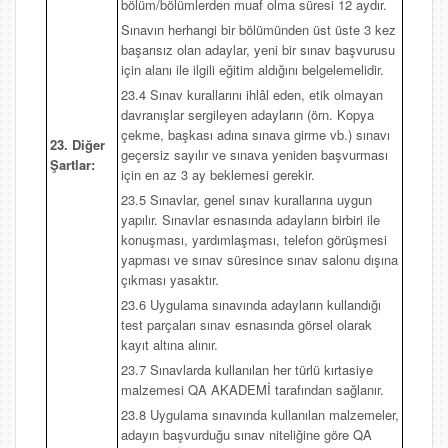
bölüm/bölümlerden muaf olma süresi 12 aydır.
Sınavın herhangi bir bölümünden üst üste 3 kez
başarısız olan adaylar, yeni bir sınav başvurusu
için alanı ile ilgili eğitim aldığını belgelemelidir.
23.4 Sınav kurallarını ihlâl eden, etik olmayan
davranışlar sergileyen adayların (örn. Kopya
çekme, başkası adına sınava girme vb.) sınavı
23. Diğer
geçersiz sayılır ve sınava yeniden başvurması
Şartlar:
için en az 3 ay beklemesi gerekir.
23.5 Sınavlar, genel sınav kurallarına uygun
yapılır. Sınavlar esnasında adayların birbiri ile
konuşması, yardımlaşması, telefon görüşmesi
yapması ve sınav süresince sınav salonu dışına
çıkması yasaktır.
23.6 Uygulama sınavında adayların kullandığı
test parçaları sınav esnasında görsel olarak
kayıt altına alınır.
23.7 Sınavlarda kullanılan her türlü kırtasiye
malzemesi QA AKADEMİ tarafından sağlanır.
23.8 Uygulama sınavında kullanılan malzemeler,
adayın başvurduğu sınav niteliğine göre QA