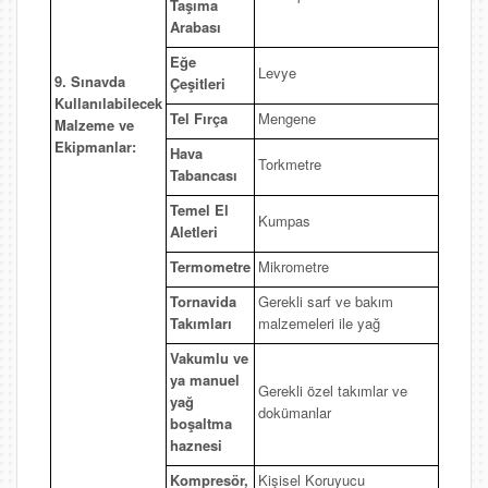
Taşıma
Arabası
Eğe
Levye
9. Sınavda
Çeşitleri
Kullanılabilecek
Tel Fırça
Mengene
Malzeme ve
Ekipmanlar:
Hava
Torkmetre
Tabancası
Temel El
Kumpas
Aletleri
Termometre
Mikrometre
Tornavida
Gerekli sarf ve bakım
Takımları
malzemeleri ile yağ
Vakumlu ve
ya manuel
Gerekli özel takımlar ve
yağ
dokümanlar
boşaltma
haznesi
Kompresör,
Kişisel Koruyucu