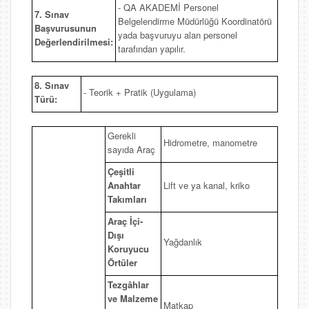
- QA AKADEMİ Personel
7. Sınav
Belgelendirme Müdürlüğü Koordinatörü
Başvurusunun
yada başvuruyu alan personel
Değerlendirilmesi:
tarafından yapılır.
8. Sınav
- Teorik + Pratik (Uygulama)
Türü:
Gerekli
Hidrometre, manometre
sayıda Araç
Çeşitli
Anahtar
Lift ve ya kanal, kriko
Takımları
Araç İçi-
Dışı
Yağdanlık
Koruyucu
Örtüler
Tezgâhlar
ve Malzeme
Matkap