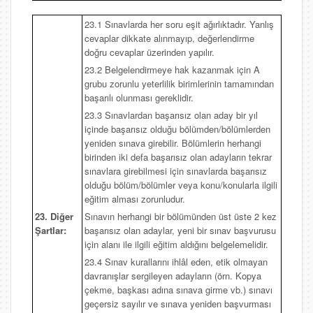
23.1 Sınavlarda her soru eşit ağırlıktadır. Yanlış
cevaplar dikkate alınmayıp, değerlendirme
doğru cevaplar üzerinden yapılır.
23.2 Belgelendirmeye hak kazanmak için A
grubu zorunlu yeterlilik birimlerinin tamamından
başarılı olunması gereklidir.
23.3 Sınavlardan başarısız olan aday bir yıl
içinde başarısız olduğu bölümden/bölümlerden
yeniden sınava girebilir. Bölümlerin herhangi
birinden iki defa başarısız olan adayların tekrar
sınavlara girebilmesi için sınavlarda başarısız
olduğu bölüm/bölümler veya konu/konularla ilgili
eğitim alması zorunludur.
23. Diğer
Sınavın herhangi bir bölümünden üst üste 2 kez
Şartlar:
başarısız olan adaylar, yeni bir sınav başvurusu
için alanı ile ilgili eğitim aldığını belgelemelidir.
23.4 Sınav kurallarını ihlâl eden, etik olmayan
davranışlar sergileyen adayların (örn. Kopya
çekme, başkası adına sınava girme vb.) sınavı
geçersiz sayılır ve sınava yeniden başvurması