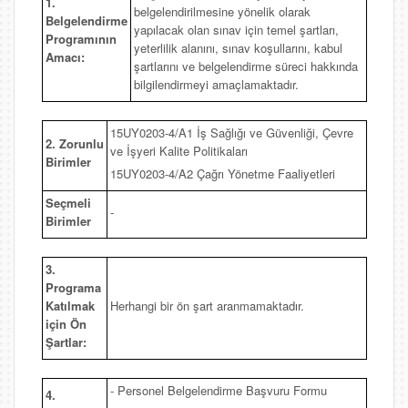
1.
belgelendirilmesine yönelik olarak
Belgelendirme
yapılacak olan sınav için temel şartları,
Programının
yeterlilik alanını, sınav koşullarını, kabul
Amacı:
şartlarını ve belgelendirme süreci hakkında
bilgilendirmeyi amaçlamaktadır.
15UY0203-4/A1 İş Sağlığı ve Güvenliği, Çevre
2. Zorunlu
ve İşyeri Kalite Politikaları
Birimler
15UY0203-4/A2 Çağrı Yönetme Faaliyetleri
Seçmeli
-
Birimler
3.
Programa
Katılmak
Herhangi bir ön şart aranmamaktadır.
için Ön
Şartlar:
- Personel Belgelendirme Başvuru Formu
4.