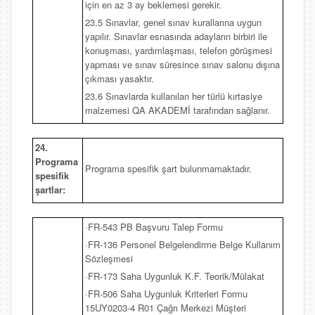
için en az 3 ay beklemesi gerekir.
23.5 Sınavlar, genel sınav kurallarına uygun
yapılır. Sınavlar esnasında adayların birbiri ile
konuşması, yardımlaşması, telefon görüşmesi
yapması ve sınav süresince sınav salonu dışına
çıkması yasaktır.
23.6 Sınavlarda kullanılan her türlü kırtasiye
malzemesi QA AKADEMİ tarafından sağlanır.
24.
Programa
Programa spesifik şart bulunmamaktadır.
spesifik
şartlar:
·FR-543 PB Başvuru Talep Formu
·FR-136 Personel Belgelendirme Belge Kullanım
Sözleşmesi
·FR-173 Saha Uygunluk K.F. Teorik/Mülakat
·FR-506 Saha Uygunluk Kriterleri Formu
15UY0203-4 R01 Çağrı Merkezi Müşteri