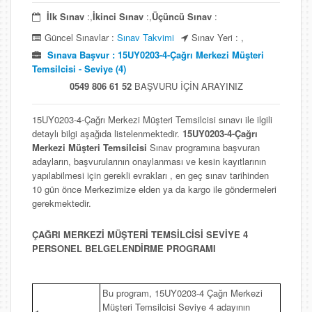
İlk Sınav
:,
İkinci Sınav
:,
Üçüncü Sınav
:
Güncel Sınavlar :
Sınav Takvimi
Sınav Yeri : ,
Sınava Başvur : 15UY0203-4-Çağrı Merkezi Müşteri
Temsilcisi - Seviye (4)
0549 806 61 52
BAŞVURU İÇİN ARAYINIZ
15UY0203-4-Çağrı Merkezi Müşteri Temsilcisi sınavı ile ilgili
detaylı bilgi aşağıda listelenmektedir.
15UY0203-4-Çağrı
Merkezi Müşteri Temsilcisi
Sınav programına başvuran
adayların, başvurularının onaylanması ve kesin kayıtlarının
yapılabilmesi için gerekli evrakları , en geç sınav tarihinden
10 gün önce Merkezimize elden ya da kargo ile göndermeleri
gerekmektedir.
ÇAĞRI MERKEZİ MÜŞTERİ TEMSİLCİSİ SEVİYE 4
PERSONEL BELGELENDİRME PROGRAMI
Bu program, 15UY0203-4 Çağrı Merkezi
Müşteri Temsilcisi Seviye 4 adayının