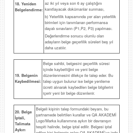
az iki yıl veya son 6 ay çalıştığını
18. Yeniden
kanıtlayacak dokümanlar sunması,
Belgelendirme:
b) Yeterlilik kapsamında yer alan yeterlilik
birimleri için tanımlanan performansa
dayalı sınavların (P1,P2, P3) yapılması.
Değerlendirme sonucu olumlu olan
adayların belge geçerlilik süreleri beş yıl
daha uzatılır.
Belge sahibi, belgesini geçerlilik süresi
içinde kaybettiğini ve yeni belge
19. Belgenin
düzenlenmesini dilekçe ile talep eder. Bu
Kaybedilmesi:
talep uygun bulunur ise belge yenileme
ücreti alınarak kaybedilen belge bilgilerini
içerir yeni bir belge düzenlenir.
Belgeli kişinin talep formundaki beyanı, bu
20. Belge
şartnamede belirtilen kurallar ve QA AKADEMİ
İptali,
Logo/Marka kullanımına aykırı bir davranışın
Talimata
tespiti halinde, belge iptal edilir. Belgesi iptal
Aykırı
edilen kişi belgenin aslını QA AKADEMİ’ye iade