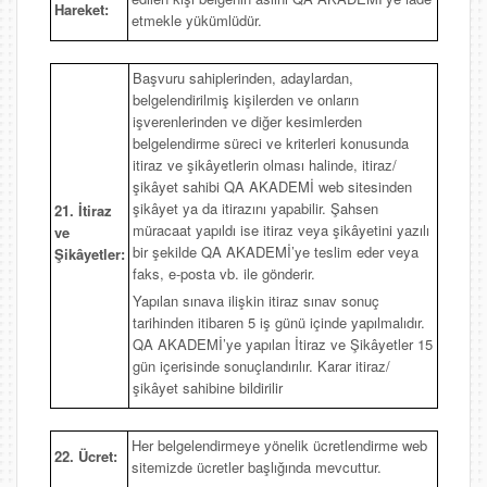
Hareket:
etmekle yükümlüdür.
Başvuru sahiplerinden, adaylardan,
belgelendirilmiş kişilerden ve onların
işverenlerinden ve diğer kesimlerden
belgelendirme süreci ve kriterleri konusunda
itiraz ve şikâyetlerin olması halinde, itiraz/
şikâyet sahibi QA AKADEMİ web sitesinden
şikâyet ya da itirazını yapabilir. Şahsen
21. İtiraz
müracaat yapıldı ise itiraz veya şikâyetini yazılı
ve
bir şekilde QA AKADEMİ’ye teslim eder veya
Şikâyetler:
faks, e-posta vb. ile gönderir.
Yapılan sınava ilişkin itiraz sınav sonuç
tarihinden itibaren 5 iş günü içinde yapılmalıdır.
QA AKADEMİ’ye yapılan İtiraz ve Şikâyetler 15
gün içerisinde sonuçlandırılır. Karar itiraz/
şikâyet sahibine bildirilir
Her belgelendirmeye yönelik ücretlendirme web
22. Ücret:
sitemizde ücretler başlığında mevcuttur.