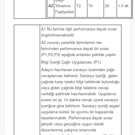
A2
Yönetme
T2
70
25
1.5 dk
Faaliyetleri
A1 Bu birimle ilgili performansa dayalı sınav
öngörülmemektedir.
A2 zorunlu yeterlilik birimlerinin her
biriminden performansa dayalı bir sınav
(P1,P2,P3) aşağıda anlatılan şekilde yapılır.
Bilgi İçeriği Çağrı Uygulaması (P1):
Adayın hazırlanan senaryo üzerinden çağrı
cevaplaması beklenir. Senaryo içeriği, gelen
çağrıda karşı tarafın bilgi talebinde bulunduğu
veya giden çağrıda bilgi talebine cevap
verildiği şeklinde hazırlanmalıdır. Uygulama
süresi en az 10 dakika olmak üzere senaryo
içeriğine göre belirlenir. Senaryo içeriği asgari
uygulama süresi ile uyumlu bir kapsamda
tasarlanmalıdır. Performansa dayalı sınav
gerçek veya gerçeğine uygun olarak
düzenlenmiş çalışma ortamında