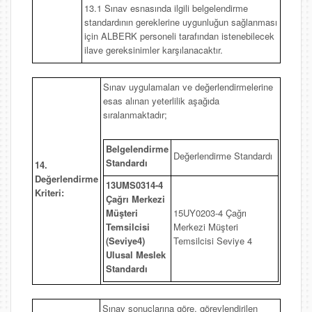
13.1 Sınav esnasında ilgili belgelendirme
standardının gereklerine uygunluğun sağlanması
için ALBERK personeli tarafından istenebilecek
ilave gereksinimler karşılanacaktır.
Sınav uygulamaları ve değerlendirmelerine
esas alınan yeterlilik aşağıda
sıralanmaktadır;
Belgelendirme
Değerlendirme Standardı
Standardı
14.
Değerlendirme
13UMS0314-4
Kriteri:
Çağrı Merkezi
Müşteri
15UY0203-4 Çağrı
Temsilcisi
Merkezi Müşteri
(Seviye4)
Temsilcisi Seviye 4
Ulusal Meslek
Standardı
Sınav sonuçlarına göre, görevlendirilen