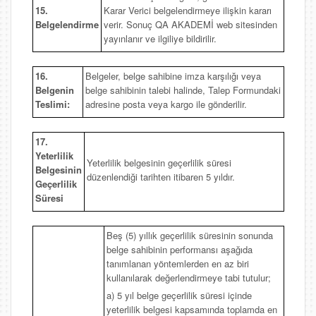
15.
Karar Verici belgelendirmeye ilişkin kararı
Belgelendirme
verir. Sonuç QA AKADEMİ web sitesinden
yayınlanır ve ilgiliye bildirilir.
16.
Belgeler, belge sahibine imza karşılığı veya
Belgenin
belge sahibinin talebi halinde, Talep Formundaki
Teslimi:
adresine posta veya kargo ile gönderilir.
17.
Yeterlilik
Yeterlilik belgesinin geçerlilik süresi
Belgesinin
düzenlendiği tarihten itibaren 5 yıldır.
Geçerlilik
Süresi
Beş (5) yıllık geçerlilik süresinin sonunda
belge sahibinin performansı aşağıda
tanımlanan yöntemlerden en az biri
kullanılarak değerlendirmeye tabi tutulur;
a) 5 yıl belge geçerlilik süresi içinde
yeterlilik belgesi kapsamında toplamda en