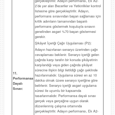
gerçekleştirilir. Adayın performansı, Ek A2-
2’de yer alan Beceriler ve Yetkinlikler kontrol
listesine göre gerçekleştirilir. Adayın,
performans sınavından başarı sağlaması için
kritik adımların tamamından başarılı
performans göstermek koşuluyla sınavın
genelinden asgari %70 başarı göstermesi
gerekir.
Şikâyet İçeriği Çağrı Uygulaması (P2):
Adayın hazırlanan senaryo üzerinden çağrı
cevaplaması beklenir. Senaryo içeriği gelen
çağrıda karşı tarafın bir konuda şikâyetinin
karşılandığı veya giden çağrıda şikâyet
sürecine ilişkin bilgi iletildiği çağrı şeklinde
11.
hazırlanmalıdır. Uygulama süresi en az 10
Performansa
dakika olmak üzere senaryo içeriğine göre
Dayalı
belirlenir. Senaryo içeriği asgari uygulama
Sınav:
süresi ile uyumlu bir kapsamda
tasarlanmalıdır. Performansa dayalı sınav
gerçek veya gerçeğine uygun olarak
düzenlenmiş çalışma ortamında
gerçekleştirilir. Adayın performansı, Ek A2-