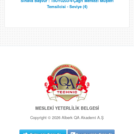
Sınava Başvur : 15UY0203-4-Çağrı Merkezi Müşteri
Temsilcisi - Seviye (4)
MESLEKİ YETERLİLİK BELGESİ
Copyright © 2026 Alberk QA Akademi A.Ş