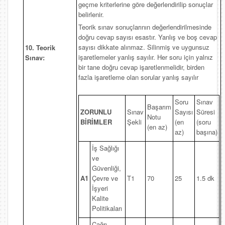
geçme kriterlerine göre değerlendirilip sonuçlar
belirlenir.
Teorik sınav sonuçlarının değerlendirilmesinde
doğru cevap sayısı esastır. Yanlış ve boş cevap
sayısı dikkate alınmaz. Silinmiş ve uygunsuz
10. Teorik
işaretlemeler yanlış sayılır. Her soru için yalnız
Sınav:
bir tane doğru cevap işaretlenmelidir, birden
fazla işaretleme olan sorular yanlış sayılır
Soru
Sınav
Başarım
ZORUNLU
Sınav
Sayısı
Süresi
Notu
BİRİMLER
Şekli
(en
(soru
(en az)
az)
başına)
İş Sağlığı
ve
Güvenliği,
A1
Çevre ve
T1
70
25
1.5 dk
İşyeri
Kalite
Politikaları
Çağrı