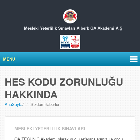
Mesleki Yeterlilik Sınavları
Alberk QA Akademi A.Ş
MENU
HES KODU ZORUNLUĞU
HAKKINDA
AnaSayfa
/
Bizden Haberler
MESLEKI YETERLILIK SINAVLARI
QA TECHNIC Akademi olarak güçlü referanslarımız ile öncü,