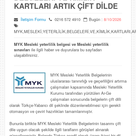
KARTLARI ARTIK ÇİFT DİLDE
İletişim Formu
0216 572 4910
Bugün :
8/10/2026
MYK,MESLEKİ,YETERLİLİK,BELGELERİ,VE,KİMLİK,KARTLARI,AR
MYK Mesleki yeterlilik belgesi ve Mesleki yeterlilik
sınavları
ile ilgili haber ve duyurulara bu sayfadan
ulaşabilirsiniz.
MYK Mesleki Yeterlilik Belgelerinin
uluslararası tanınırlığı ve geçerliliğini artırma
çalışmaları kapsamında Mesleki Yeterlilik
Kurumu tarafından yürütülen Ar-Ge
çalışmaları sonucunda belgelerin çift dilli
olarak Türkçe-Yabancı dil şeklinde düzenlenebilmesi için gerekli
otomasyon ve çeviri hazırlıkları tamamlanmıştır.
Bununla birlikte MYK Mesleki Yeterlilik Belgelerinin tasarımı çift
dile uygun olacak şekilde ilgili tarafların görüşleri alınarak
güncellenmiştir. Belgede Türkçe anadil olmak üzere ikinci bir dil